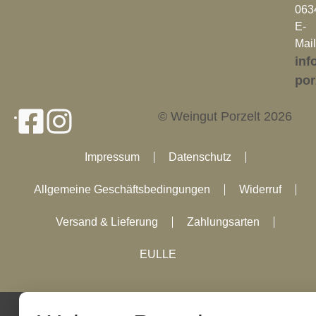
063
E-
Mail
inf
por
© Weingut Porzelt 2026
Impressum
Datenschutz
Allgemeine Geschäftsbedingungen
Widerruf
Versand & Lieferung
Zahlungsarten
EULLE