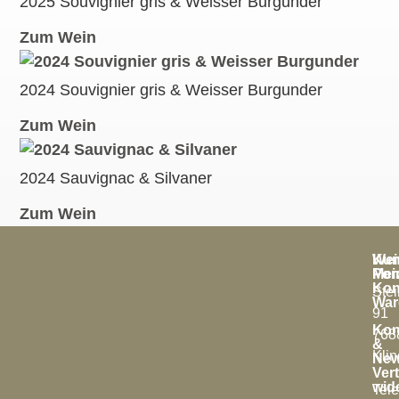
2025 Souvignier gris & Weisser Burgunder
Zum Wein
2024 Souvignier gris & Weisser Burgunder
Zum Wein
2024 Sauvignac & Silvaner
Zum Wein
Kun
Wei
Mei
Por
Kon
Stei
War
91
Kon
768
&
Kli
New
Ver
wid
Tele