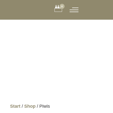
0
Piwis
verlieben • erforschen • verstehen • genießen
Start
/
Shop
/ Piwis